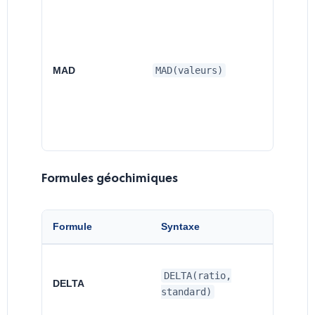
MAD
MAD(valeurs)
Formules géochimiques
Formule
Syntaxe
De
No
DELTA(ratio,
en
DELTA
standard)
((
1)