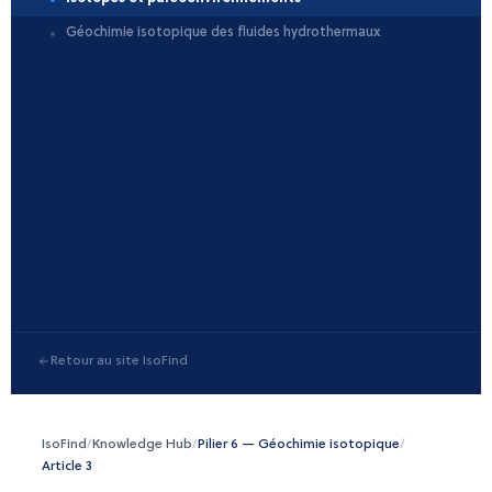
Géochimie isotopique des fluides hydrothermaux
Retour au site IsoFind
IsoFind
/
Knowledge Hub
/
Pilier 6 — Géochimie isotopique
/
Article 3