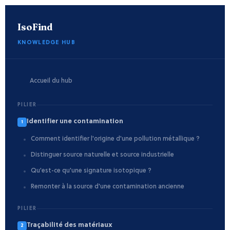
IsoFind
KNOWLEDGE HUB
Accueil du hub
PILIER
Identifier une contamination
1
Comment identifier l'origine d'une pollution métallique ?
Distinguer source naturelle et source industrielle
Qu'est-ce qu'une signature isotopique ?
Remonter à la source d'une contamination ancienne
PILIER
Traçabilité des matériaux
2