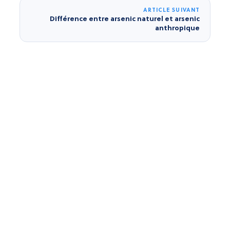
ARTICLE SUIVANT
Différence entre arsenic naturel et arsenic
anthropique
Software
About Us
Privacy Policy
Database
Contact
Legal Information