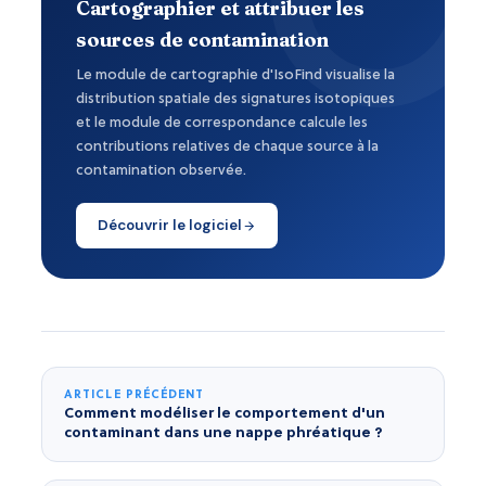
Cartographier et attribuer les
sources de contamination
Le module de cartographie d'IsoFind visualise la
distribution spatiale des signatures isotopiques
et le module de correspondance calcule les
contributions relatives de chaque source à la
contamination observée.
Découvrir le logiciel
ARTICLE PRÉCÉDENT
Comment modéliser le comportement d'un
contaminant dans une nappe phréatique ?