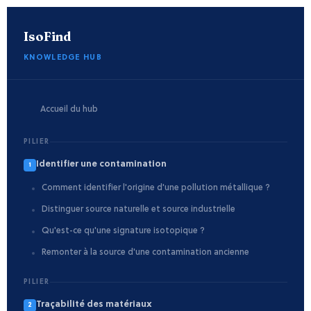
IsoFind
KNOWLEDGE HUB
Accueil du hub
PILIER
Identifier une contamination
1
Comment identifier l'origine d'une pollution métallique ?
Distinguer source naturelle et source industrielle
Qu'est-ce qu'une signature isotopique ?
Remonter à la source d'une contamination ancienne
PILIER
Traçabilité des matériaux
2