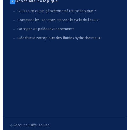
Géochimie isotopique
6
Qu'est-ce qu'un géochronomètre isotopique ?
Comment les isotopes tracent le cycle de l'eau ?
Isotopes et paléoenvironnements
Géochimie isotopique des fluides hydrothermaux
Retour au site IsoFind